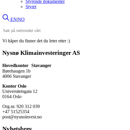
Styrende dokumenter
Styret
EN
|
NO
Søk
etter:
Vi håper du finner det du leter etter :)
Nysnø Klimainvesteringer AS
Hovedkontor Stavanger
Børehaugen 1b
4006 Stavanger
Kontor Oslo
Universitetsgata 12
0164 Oslo
Org.nr. 920 312 039
+47 51525354
post@nysnoinvest.no
Nyhetsbrev