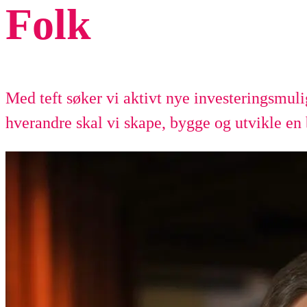
Folk
Med teft søker vi aktivt nye investeringsmul
hverandre skal vi skape, bygge og utvikle en 