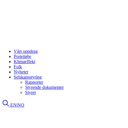
Vårt oppdrag
Portefølje
Klimaeffekt
Folk
Nyheter
Selskapsstyring
Rapporter
Styrende dokumenter
Styret
EN
|
NO