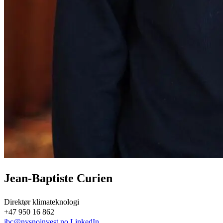
Jean-Baptiste Curien
Direktør klimateknologi
+47 950 16 862
jbc@nysnoinvest.no
LinkedIn