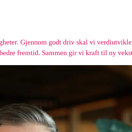
igheter. Gjennom godt driv skal vi verdiutvikl
bedre fremtid. Sammen gir vi kraft til ny vekst